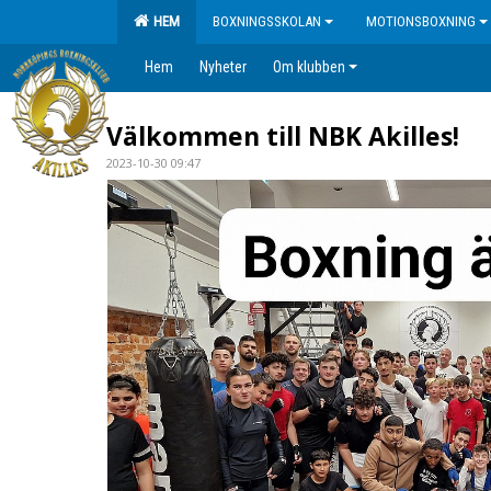
HEM
BOXNINGSSKOLAN
MOTIONSBOXNING
Hem
Nyheter
Om klubben
Välkommen till NBK Akilles!
2023-10-30 09:47