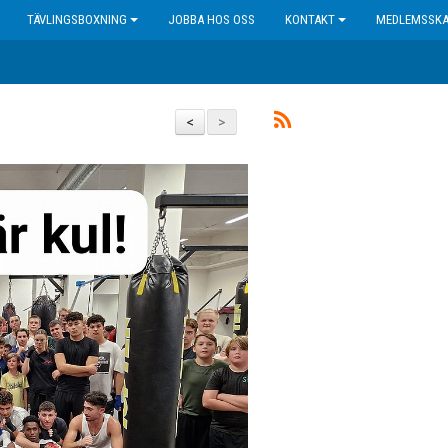
TÄVLINGSBOXNING
JOBBA HOS OSS
KONTAKT
MEDLEMSSK
<
>