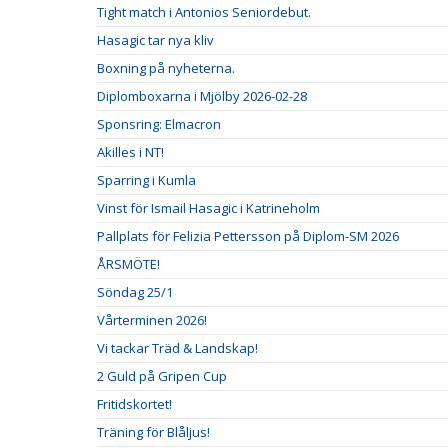
Tight match i Antonios Seniordebut.
Hasagic tar nya kliv
Boxning på nyheterna.
Diplomboxarna i Mjölby 2026-02-28
Sponsring: Elmacron
Akilles i NT!
Sparring i Kumla
Vinst för Ismail Hasagic i Katrineholm
Pallplats för Felizia Pettersson på Diplom-SM 2026
ÅRSMÖTE!
Söndag 25/1
Vårterminen 2026!
Vi tackar Träd & Landskap!
2 Guld på Gripen Cup
Fritidskortet!
Träning för Blåljus!