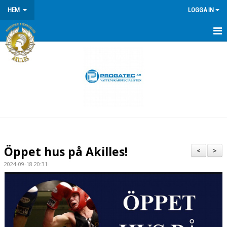
HEM
LOGGA IN
HEM
NYHETER
OM KLUBBEN
Öppet hus på Akilles!
<
>
2024-09-18 20:31