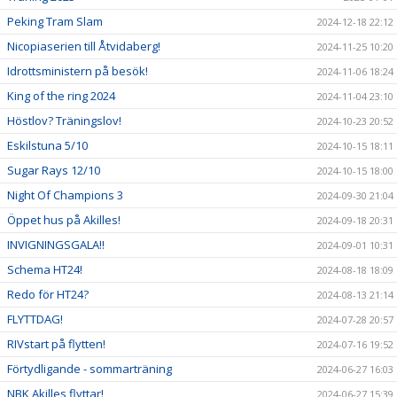
Peking Tram Slam
2024-12-18 22:12
Nicopiaserien till Åtvidaberg!
2024-11-25 10:20
Idrottsministern på besök!
2024-11-06 18:24
King of the ring 2024
2024-11-04 23:10
Höstlov? Träningslov!
2024-10-23 20:52
Eskilstuna 5/10
2024-10-15 18:11
Sugar Rays 12/10
2024-10-15 18:00
Night Of Champions 3
2024-09-30 21:04
Öppet hus på Akilles!
2024-09-18 20:31
INVIGNINGSGALA!!
2024-09-01 10:31
Schema HT24!
2024-08-18 18:09
Redo för HT24?
2024-08-13 21:14
FLYTTDAG!
2024-07-28 20:57
RIVstart på flytten!
2024-07-16 19:52
Förtydligande - sommarträning
2024-06-27 16:03
NBK Akilles flyttar!
2024-06-27 15:39