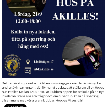
Det har visat sig svårt att få till en invigningsgala när det är så mycket
andra tävlingar runtom, därför har vi beslutat att ställa om till ett öppet
hus istället! Mellan 12:00-18:00 är klubben öppen för att kolla på de nya
lokalerna, ställa alla era frågor och om ni har tur - kolla på sparring
tillsammans med våra grannklubbar. Hoppas Vi ses där!