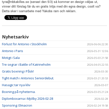
tyra@nbkakilles.se (senast den 5/3) så kommer en design väljas ut,
vinner ditt förslag får du en gratis tröja med din egna design, coolt va?
Detta sker i samarbete med Yakobs ram och reklam.
Nyhetsarkiv
Förlust för Antonio i Stockholm
2026-06-06 22:30
Antonio i Paris
2026-05-31 12:06
Motigt i Sala
2026-05-03 21:58
Tre segrar i Battle of Katrineholm
2026-04-05 22:55
Gratis boxning i Påsk!
2026-03-30
Tight match i Antonios Seniordebut.
2026-03-21 20:53
Hasagic tar nya kliv
2026-03-07
Boxning på nyheterna.
2026-03-05 21:24
Diplomboxarna i Mjölby 2026-02-28
2026-02-28
Sponsring: Elmacron
2026-02-24 19:58