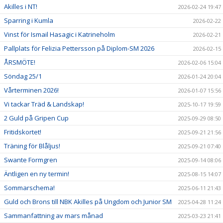
Akilles i NT!
2026-02-24 19:47
Sparring i Kumla
2026-02-22
Vinst för Ismail Hasagic i Katrineholm
2026-02-21
Pallplats för Felizia Pettersson på Diplom-SM 2026
2026-02-15
ÅRSMÖTE!
2026-02-06 15:04
Söndag 25/1
2026-01-24 20:04
Vårterminen 2026!
2026-01-07 15:56
Vi tackar Träd & Landskap!
2025-10-17 19:59
2 Guld på Gripen Cup
2025-09-29 08:50
Fritidskortet!
2025-09-21 21:56
Träning för Blåljus!
2025-09-21 07:40
Swante Formgren
2025-09-14 08:06
Äntligen en ny termin!
2025-08-15 14:07
Sommarschema!
2025-06-11 21:43
Guld och Brons till NBK Akilles på Ungdom och Junior SM
2025-04-28 11:24
Sammanfattning av mars månad
2025-03-23 21:41