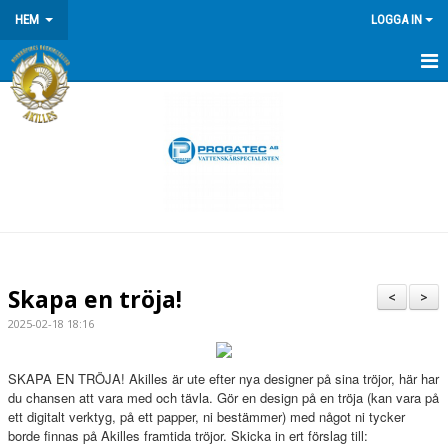
HEM
LOGGA IN
HEM
NYHETER
OM KLUBBEN
Skapa en tröja!
<
>
2025-02-18 18:16
SKAPA EN TRÖJA! Akilles är ute efter nya designer på sina tröjor, här har
du chansen att vara med och tävla. Gör en design på en tröja (kan vara på
ett digitalt verktyg, på ett papper, ni bestämmer) med något ni tycker
borde finnas på Akilles framtida tröjor. Skicka in ert förslag till: