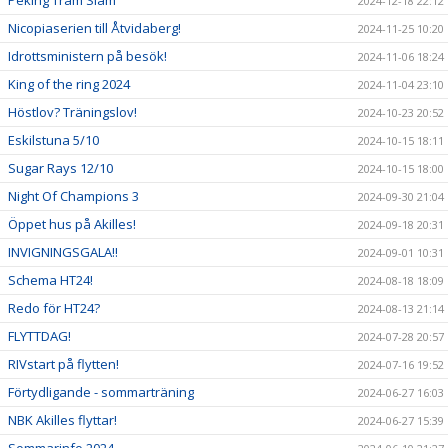
2024-12-18 22:12
Nicopiaserien till Åtvidaberg!
2024-11-25 10:20
Idrottsministern på besök!
2024-11-06 18:24
King of the ring 2024
2024-11-04 23:10
Höstlov? Träningslov!
2024-10-23 20:52
Eskilstuna 5/10
2024-10-15 18:11
Sugar Rays 12/10
2024-10-15 18:00
Night Of Champions 3
2024-09-30 21:04
Öppet hus på Akilles!
2024-09-18 20:31
INVIGNINGSGALA!!
2024-09-01 10:31
Schema HT24!
2024-08-18 18:09
Redo för HT24?
2024-08-13 21:14
FLYTTDAG!
2024-07-28 20:57
RIVstart på flytten!
2024-07-16 19:52
Förtydligande - sommarträning
2024-06-27 16:03
NBK Akilles flyttar!
2024-06-27 15:39
Sommarinfo 2024