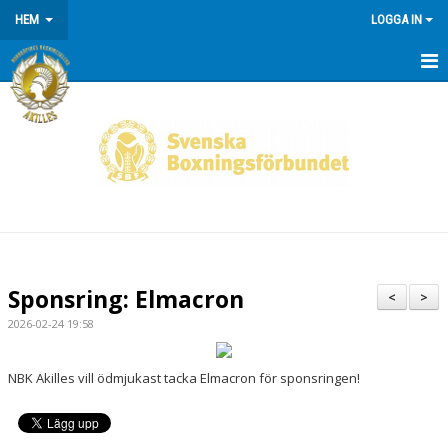
HEM
LOGGA IN
HEM
NYHETER
OM KLUBBEN
Sponsring: Elmacron
<
>
2026-02-24 19:58
NBK Akilles vill ödmjukast tacka Elmacron för sponsringen!